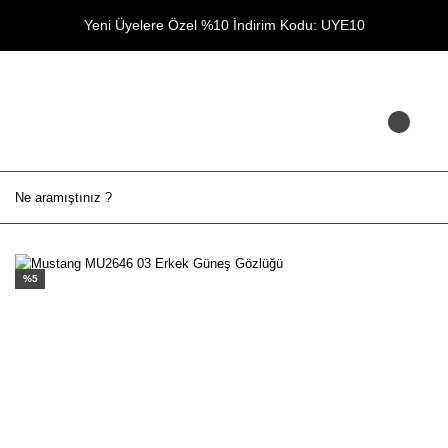
Yeni Üyelere Özel %10 İndirim Kodu: UYE10
%5