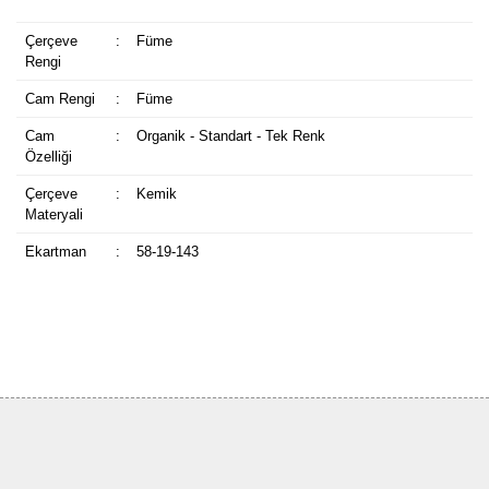
Çerçeve
:
Füme
Rengi
Cam Rengi
:
Füme
Cam
:
Organik - Standart - Tek Renk
Özelliği
Çerçeve
:
Kemik
Materyali
Ekartman
:
58-19-143
Bu ürüne ilk yorumu siz yapın!
Yorum Yaz