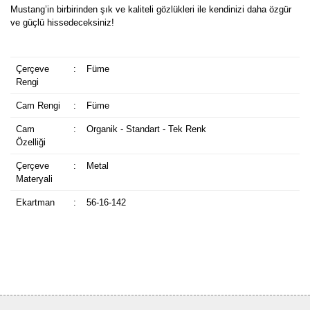
Mustang’in birbirinden şık ve kaliteli gözlükleri ile kendinizi daha özgür
ve güçlü hissedeceksiniz!
Çerçeve
:
Füme
Rengi
Cam Rengi
:
Füme
Cam
:
Organik - Standart - Tek Renk
Özelliği
Çerçeve
:
Metal
Materyali
Ekartman
:
56-16-142
Bu ürüne ilk yorumu siz yapın!