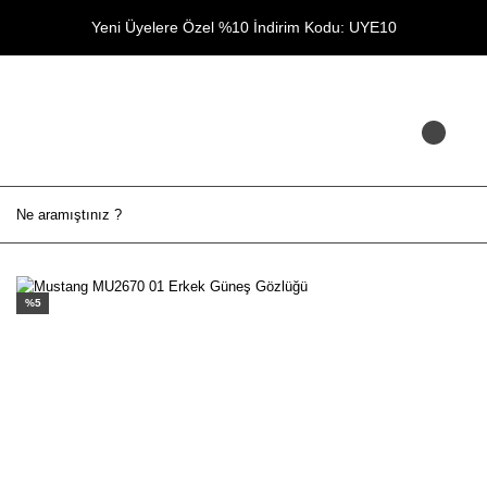
Yeni Üyelere Özel %10 İndirim Kodu: UYE10
%5