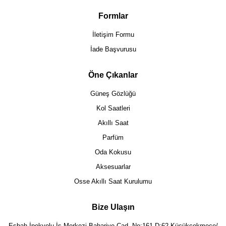
Formlar
İletişim Formu
İade Başvurusu
Öne Çıkanlar
Güneş Gözlüğü
Kol Saatleri
Akıllı Saat
Parfüm
Oda Kokusu
Aksesuarlar
Osse Akıllı Saat Kurulumu
Bize Ulaşın
Eşbah İpekyolu İş Merkezi Bahariye Cad. No:161 D:62 Küçükçekmece/