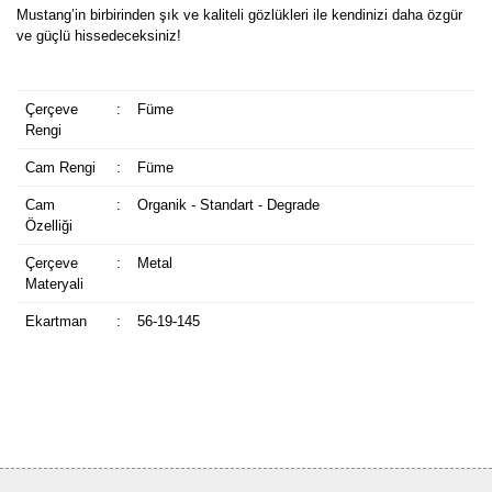
Mustang’in birbirinden şık ve kaliteli gözlükleri ile kendinizi daha özgür
ve güçlü hissedeceksiniz!
Çerçeve
:
Füme
Rengi
Cam Rengi
:
Füme
Cam
:
Organik - Standart - Degrade
Özelliği
Çerçeve
:
Metal
Materyali
Ekartman
:
56-19-145
Bu ürüne ilk yorumu siz yapın!