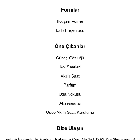
Formlar
İletişim Formu
İade Başvurusu
Öne Çıkanlar
Güneş Gözlüğü
Kol Saatleri
Akıllı Saat
Parfüm
Oda Kokusu
Aksesuarlar
Osse Akıllı Saat Kurulumu
Bize Ulaşın
Eşbah İpekyolu İş Merkezi Bahariye Cad. No:161 D:62 Küçükçekmece/