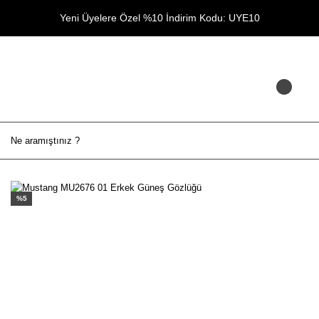
Yeni Üyelere Özel %10 İndirim Kodu: UYE10
%5