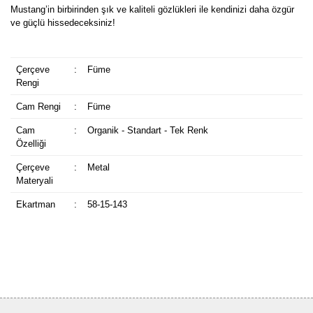
Mustang’in birbirinden şık ve kaliteli gözlükleri ile kendinizi daha özgür
ve güçlü hissedeceksiniz!
Çerçeve
:
Füme
Rengi
Cam Rengi
:
Füme
Cam
:
Organik - Standart - Tek Renk
Özelliği
Çerçeve
:
Metal
Materyali
Ekartman
:
58-15-143
Bu ürüne ilk yorumu siz yapın!