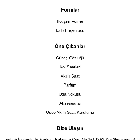
Formlar
İletişim Formu
İade Başvurusu
Öne Çıkanlar
Güneş Gözlüğü
Kol Saatleri
Akıllı Saat
Parfüm
Oda Kokusu
Aksesuarlar
Osse Akıllı Saat Kurulumu
Bize Ulaşın
Eşbah İpekyolu İş Merkezi Bahariye Cad. No:161 D:62 Küçükçekmece/