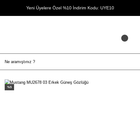
Yeni Üyelere Özel %10 İndirim Kodu: UYE10
%5