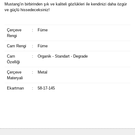
Mustang’in birbirinden şık ve kaliteli gözlükleri ile kendinizi daha özgür
ve güçlü hissedeceksiniz!
Çerçeve
:
Füme
Rengi
Cam Rengi
:
Füme
Cam
:
Organik - Standart - Degrade
Özelliği
Çerçeve
:
Metal
Materyali
Ekartman
:
58-17-145
Bu ürüne ilk yorumu siz yapın!