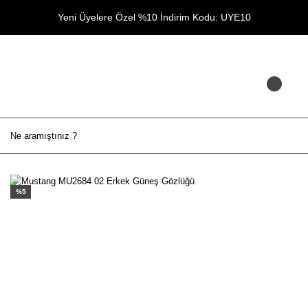
Yeni Üyelere Özel %10 İndirim Kodu: UYE10
%5