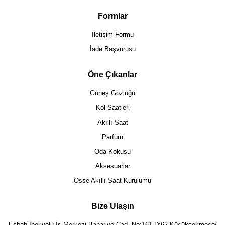
Formlar
İletişim Formu
İade Başvurusu
Öne Çıkanlar
Güneş Gözlüğü
Kol Saatleri
Akıllı Saat
Parfüm
Oda Kokusu
Aksesuarlar
Osse Akıllı Saat Kurulumu
Bize Ulaşın
Eşbah İpekyolu İş Merkezi Bahariye Cad. No:161 D:62 Küçükçekmece/