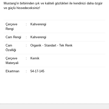
Mustang’in birbirinden şık ve kaliteli gözlükleri ile kendinizi daha özgür
ve güçlü hissedeceksiniz!
Çerçeve
:
Kahverengi
Rengi
Cam Rengi
:
Kahverengi
Cam
:
Organik - Standart - Tek Renk
Özelliği
Çerçeve
:
Kemik
Materyali
Ekartman
:
54-17-145
Bu ürüne ilk yorumu siz yapın!