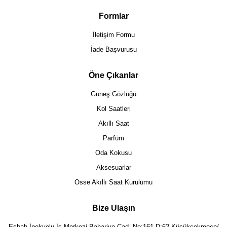
Formlar
İletişim Formu
İade Başvurusu
Öne Çıkanlar
Güneş Gözlüğü
Kol Saatleri
Akıllı Saat
Parfüm
Oda Kokusu
Aksesuarlar
Osse Akıllı Saat Kurulumu
Bize Ulaşın
Eşbah İpekyolu İş Merkezi Bahariye Cad. No:161 D:62 Küçükçekmece/