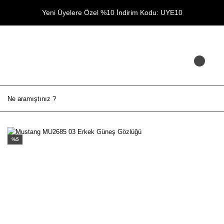
Yeni Üyelere Özel %10 İndirim Kodu: UYE10
%5