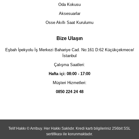
Oda Kokusu
Aksesuarlar
Osse Akıllı Saat Kurulumu
Bize Ulaşın
Eşbah İpekyolu İş Merkezi Bahariye Cad. No:161 D:62 Küçükçekmece/
İstanbul
Çalışma Saatleri:
Hafta içi: 08:00 - 17:00
Müşteri Hizmetleri:
0850 224 24 48
Telif Hakkı © Arribuy. Her Hakkı Saklıdır. Kredi kartı bilgileriniz 256bit SSL
sertifikası ile korunmaktadır.