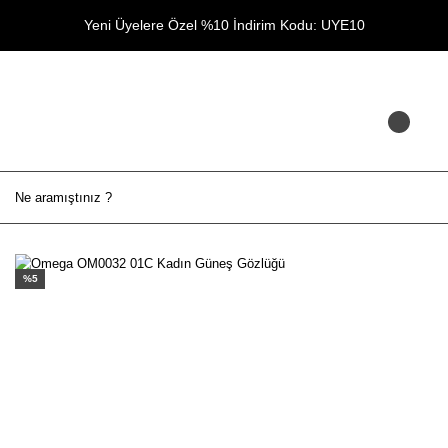
Yeni Üyelere Özel %10 İndirim Kodu: UYE10
%5