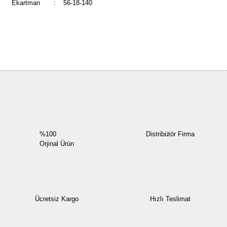
Ekartman
:
56-18-140
Bu ürüne ilk yorumu siz yapın!
Yorum Yaz
%100
Distribütör Firma
Orjinal Ürün
Ücretsiz Kargo
Hızlı Teslimat