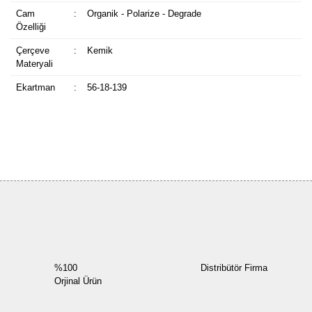
Cam
:
Organik - Polarize - Degrade
Özelliği
Çerçeve
:
Kemik
Materyali
Ekartman
:
56-18-139
Bu ürüne ilk yorumu siz yapın!
Yorum Yaz
%100
Distribütör Firma
Orjinal Ürün