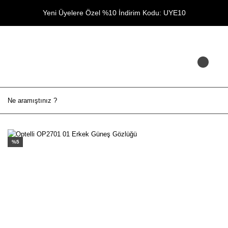
Yeni Üyelere Özel %10 İndirim Kodu: UYE10
%5