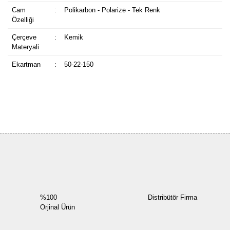
Cam
:
Polikarbon - Polarize - Tek Renk
Özelliği
Çerçeve
:
Kemik
Materyali
Ekartman
:
50-22-150
Bu ürüne ilk yorumu siz yapın!
Yorum Yaz
%100
Distribütör Firma
Orjinal Ürün