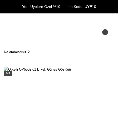
Yeni Üyelere Özel %10 İndirim Kodu: UYE10
%5