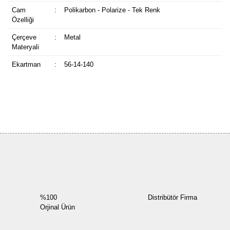
Cam
:
Polikarbon - Polarize - Tek Renk
Özelliği
Çerçeve
:
Metal
Materyali
Ekartman
:
56-14-140
Bu ürüne ilk yorumu siz yapın!
Yorum Yaz
%100
Distribütör Firma
Orjinal Ürün