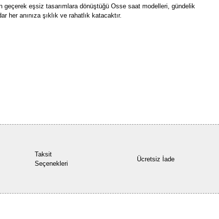
ten geçerek eşsiz tasarımlara dönüştüğü Osse saat modelleri, gündelik
ar her anınıza şıklık ve rahatlık katacaktır.
Bu ürüne ilk yorumu siz yapın!
Yorum Yaz
Taksit
Ücretsiz İade
Seçenekleri