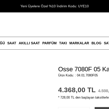
Yeni Üyelere Özel %10 İndirim Kodu: UYE10
ÜĞÜ
SAAT
AKILLI SAAT
PARFÜM
TAKI
MARKALAR
BLOG
SA
Osse 7080F 05 Ka
Ürün Kodu: : 04.01.7080F05
4.368,00 TL
4.598
* 728,00 TL den başlayan taksitlerle