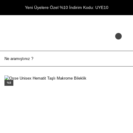
Yeni Üyelere Özel %10 İndirim Kodu: UYE10
%5