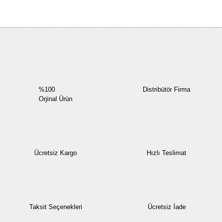
Bu ürüne ilk yorumu siz yapın!
Yorum Yaz
%100
Distribütör Firma
Orjinal Ürün
Ücretsiz Kargo
Hızlı Teslimat
Taksit Seçenekleri
Ücretsiz İade