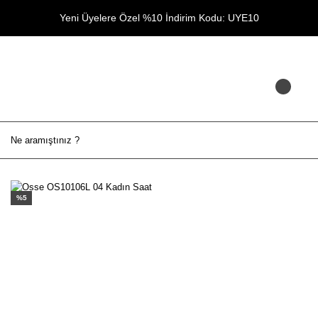
Yeni Üyelere Özel %10 İndirim Kodu: UYE10
%5