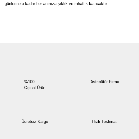
günlerinize kadar her anınıza şıklık ve rahatlık katacaktır.
Bu ürüne ilk yorumu siz yapın!
Yorum Yaz
%100
Distribütör Firma
Orjinal Ürün
Ücretsiz Kargo
Hızlı Teslimat