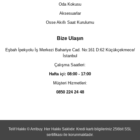
Oda Kokusu
Aksesuarlar
Osse Akıllı Saat Kurulumu
Bize Ulaşın
Eşbah İpekyolu İş Merkezi Bahariye Cad. No:161 D:62 Küçükçekmece/
İstanbul
Çalışma Saatleri:
Hafta içi: 08:00 - 17:00
Müşteri Hizmetleri:
0850 224 24 48
Telif Hakkı © Arribuy. Her Hakkı Saklıdır. Kredi kartı bilgileriniz 256bit SSL
sertifikası ile korunmaktadır.