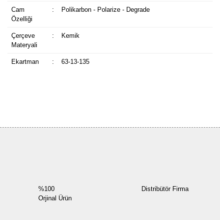
Cam
:
Polikarbon - Polarize - Degrade
Özelliği
Çerçeve
:
Kemik
Materyali
Ekartman
:
63-13-135
Bu ürüne ilk yorumu siz yapın!
Yorum Yaz
%100
Distribütör Firma
Orjinal Ürün