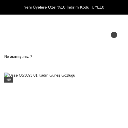
Yeni Üyelere Özel %10 İndirim Kodu: UYE10
%5