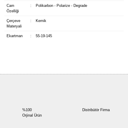
Cam
:
Polikarbon - Polarize - Degrade
Özelliği
Çerçeve
:
Kemik
Materyali
Ekartman
:
55-19-145
Bu ürüne ilk yorumu siz yapın!
Yorum Yaz
%100
Distribütör Firma
Orjinal Ürün