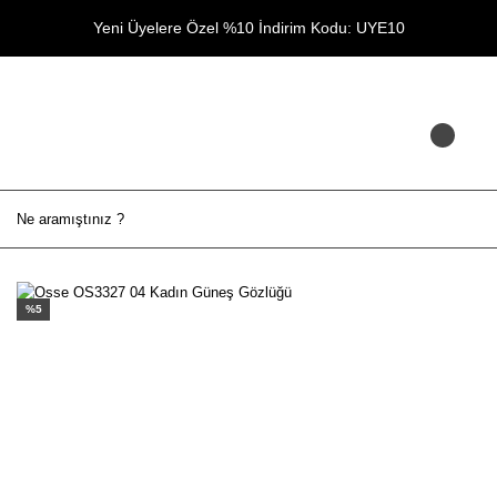
Yeni Üyelere Özel %10 İndirim Kodu: UYE10
%5