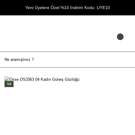
Yeni Üyelere Özel %10 İndirim Kodu: UYE10
%5