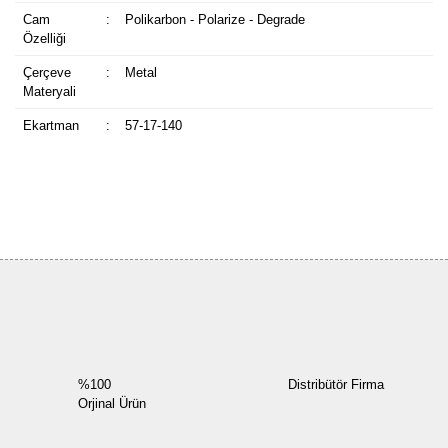
Cam
:
Polikarbon - Polarize - Degrade
Özelliği
Çerçeve
:
Metal
Materyali
Ekartman
:
57-17-140
Bu ürüne ilk yorumu siz yapın!
Yorum Yaz
%100
Distribütör Firma
Orjinal Ürün