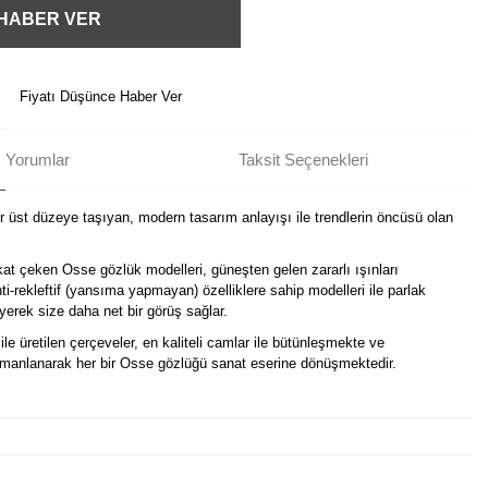
 HABER VER
Fiyatı Düşünce Haber Ver
Yorumlar
Taksit Seçenekleri
ir üst düzeye taşıyan, modern tasarım anlayışı ile trendlerin öncüsü olan
kat çeken Osse gözlük modelleri, güneşten gelen zararlı ışınları
i-rekleftif (yansıma yapmayan) özelliklere sahip modelleri ile parlak
erek size daha net bir görüş sağlar.
ile üretilen çerçeveler, en kaliteli camlar ile bütünleşmekte ve
harmanlanarak her bir Osse gözlüğü sanat eserine dönüşmektedir.