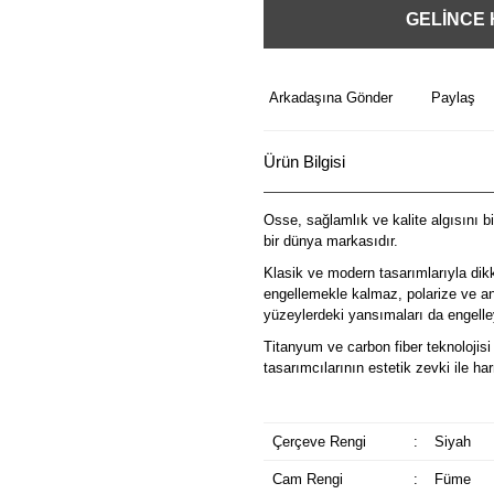
GELİNCE
Arkadaşına Gönder
Paylaş
Ürün Bilgisi
Osse, sağlamlık ve kalite algısını b
bir dünya markasıdır.
Klasik ve modern tasarımlarıyla dik
engellemekle kalmaz, polarize ve ant
yüzeylerdeki yansımaları da engelley
Titanyum ve carbon fiber teknolojisi 
tasarımcılarının estetik zevki ile 
Çerçeve Rengi
:
Siyah
Cam Rengi
:
Füme