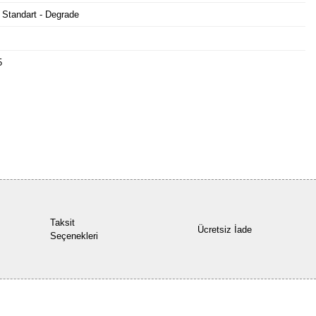
 Standart - Degrade
5
Bu ürüne ilk yorumu siz yapın!
Yorum Yaz
Taksit
Ücretsiz İade
Seçenekleri