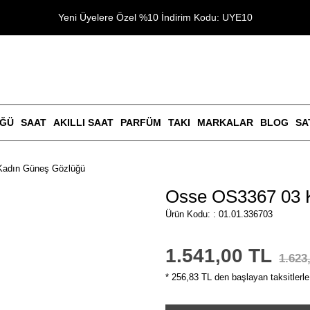
Yeni Üyelere Özel %10 İndirim Kodu: UYE10
ÜĞÜ
SAAT
AKILLI SAAT
PARFÜM
TAKI
MARKALAR
BLOG
SA
Kadın Güneş Gözlüğü
Osse OS3367 03 
Ürün Kodu: : 01.01.336703
1.541,00 TL
1.623
* 256,83 TL den başlayan taksitlerle