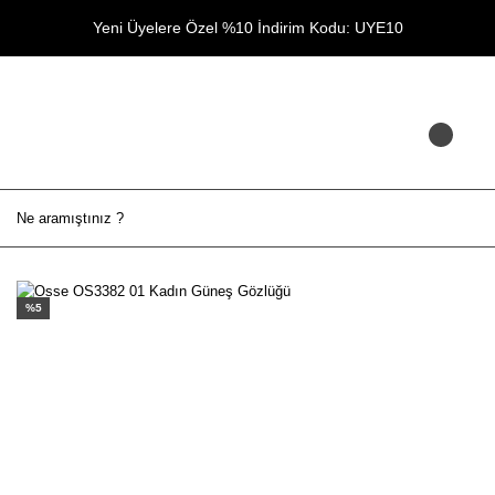
Yeni Üyelere Özel %10 İndirim Kodu: UYE10
%5