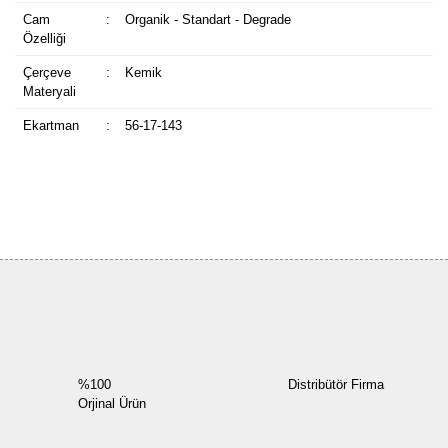
Cam
:
Organik - Standart - Degrade
Özelliği
Çerçeve
:
Kemik
Materyali
Ekartman
:
56-17-143
Bu ürüne ilk yorumu siz yapın!
Yorum Yaz
%100
Distribütör Firma
Orjinal Ürün