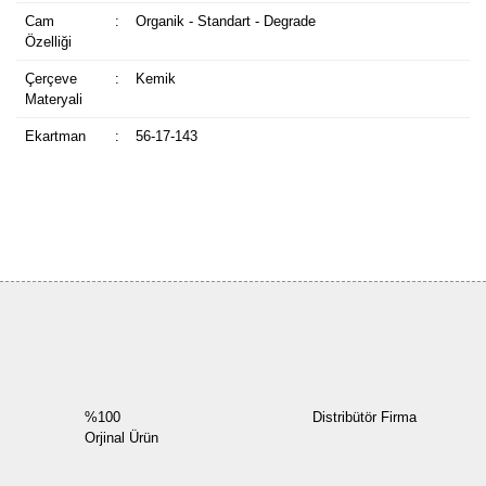
Cam
:
Organik - Standart - Degrade
Özelliği
Çerçeve
:
Kemik
Materyali
Ekartman
:
56-17-143
Bu ürüne ilk yorumu siz yapın!
Yorum Yaz
%100
Distribütör Firma
Orjinal Ürün