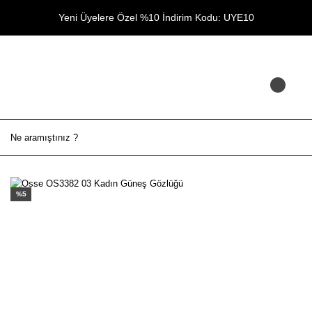
Yeni Üyelere Özel %10 İndirim Kodu: UYE10
%5