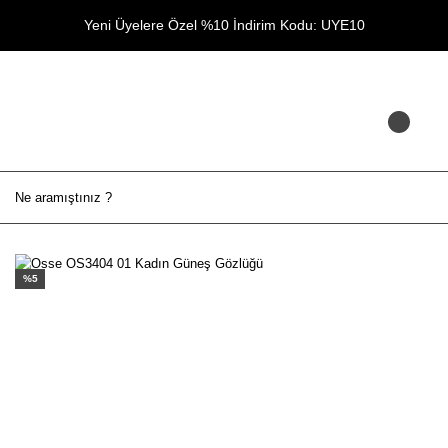
Yeni Üyelere Özel %10 İndirim Kodu: UYE10
%5