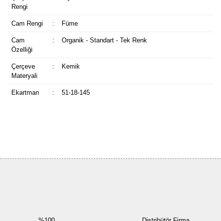
Rengi
Cam Rengi
:
Füme
Cam
:
Organik - Standart - Tek Renk
Özelliği
Çerçeve
:
Kemik
Materyali
Ekartman
:
51-18-145
Bu ürüne ilk yorumu siz yapın!
Yorum Yaz
%100
Distribütör Firma