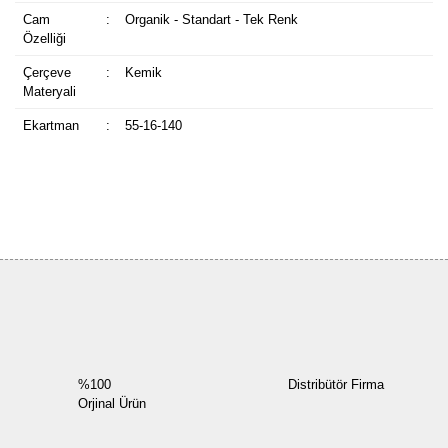
Cam
:
Organik - Standart - Tek Renk
Özelliği
Çerçeve
:
Kemik
Materyali
Ekartman
:
55-16-140
Bu ürüne ilk yorumu siz yapın!
Yorum Yaz
%100
Distribütör Firma
Orjinal Ürün