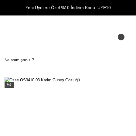
Yeni Üyelere Özel %10 İndirim Kodu: UYE10
%5