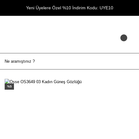
Yeni Üyelere Özel %10 İndirim Kodu: UYE10
%5