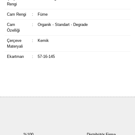
Rengi
Cam Rengi
:
Füme
Cam
:
Organik - Standart - Degrade
Özelliği
Çerçeve
:
Kemik
Materyali
Ekartman
:
57-16-145
Bu ürüne ilk yorumu siz yapın!
Yorum Yaz
%100
Distribütör Firma