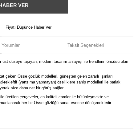
 HABER VER
Fiyatı Düşünce Haber Ver
Yorumlar
Taksit Seçenekleri
ir üst düzeye taşıyan, modern tasarım anlayışı ile trendlerin öncüsü olan
kat çeken Osse gözlük modelleri, güneşten gelen zararlı ışınları
i-rekleftif (yansıma yapmayan) özelliklere sahip modelleri ile parlak
erek size daha net bir görüş sağlar.
ile üretilen çerçeveler, en kaliteli camlar ile bütünleşmekte ve
harmanlanarak her bir Osse gözlüğü sanat eserine dönüşmektedir.