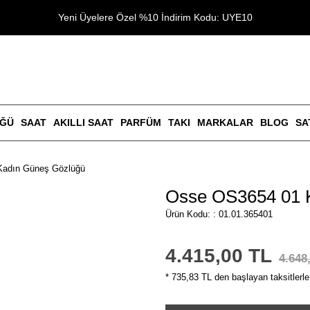
Yeni Üyelere Özel %10 İndirim Kodu: UYE10
ÜĞÜ
SAAT
AKILLI SAAT
PARFÜM
TAKI
MARKALAR
BLOG
SA
Kadın Güneş Gözlüğü
Osse OS3654 01 
Ürün Kodu: : 01.01.365401
4.415,00 TL
4.648
* 735,83 TL den başlayan taksitlerle