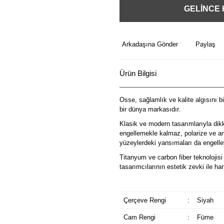
GELİNCE
Arkadaşına Gönder
Paylaş
Ürün Bilgisi
Osse, sağlamlık ve kalite algısını b
bir dünya markasıdır.
Klasik ve modern tasarımlarıyla dik
engellemekle kalmaz, polarize ve ant
yüzeylerdeki yansımaları da engelley
Titanyum ve carbon fiber teknolojisi 
tasarımcılarının estetik zevki ile 
Çerçeve Rengi
:
Siyah
Cam Rengi
:
Füme