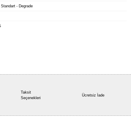
 Standart - Degrade
5
Bu ürüne ilk yorumu siz yapın!
Yorum Yaz
Taksit
Ücretsiz İade
Seçenekleri