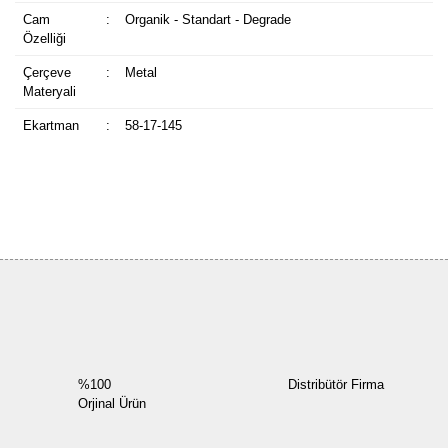
Cam
:
Organik - Standart - Degrade
Özelliği
Çerçeve
:
Metal
Materyali
Ekartman
:
58-17-145
Bu ürüne ilk yorumu siz yapın!
Yorum Yaz
%100
Distribütör Firma
Orjinal Ürün