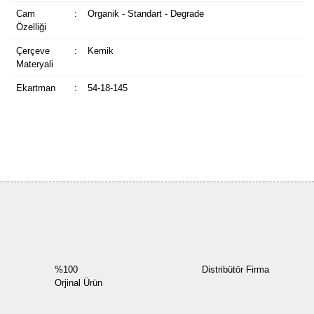
Cam
:
Organik - Standart - Degrade
Özelliği
Çerçeve
:
Kemik
Materyali
Ekartman
:
54-18-145
Bu ürüne ilk yorumu siz yapın!
Yorum Yaz
%100
Distribütör Firma
Orjinal Ürün