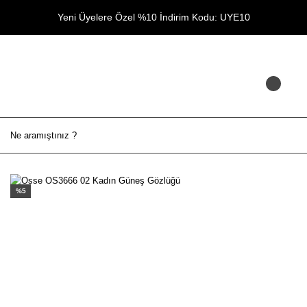
Yeni Üyelere Özel %10 İndirim Kodu: UYE10
%5