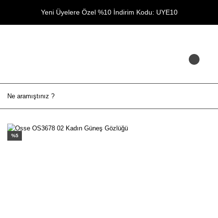
Yeni Üyelere Özel %10 İndirim Kodu: UYE10
%5