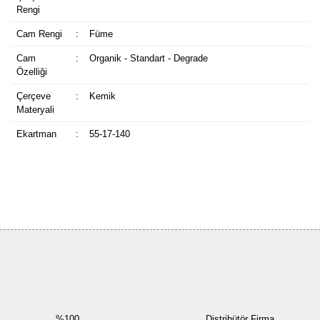
Rengi
Cam Rengi
:
Füme
Cam
:
Organik - Standart - Degrade
Özelliği
Çerçeve
:
Kemik
Materyali
Ekartman
:
55-17-140
Bu ürüne ilk yorumu siz yapın!
Yorum Yaz
%100
Distribütör Firma