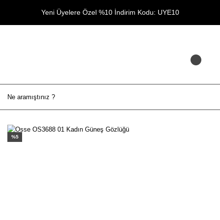
Yeni Üyelere Özel %10 İndirim Kodu: UYE10
%5