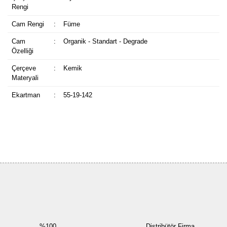
Rengi
Cam Rengi
:
Füme
Cam
:
Organik - Standart - Degrade
Özelliği
Çerçeve
:
Kemik
Materyali
Ekartman
:
55-19-142
Bu ürüne ilk yorumu siz yapın!
Yorum Yaz
%100
Distribütör Firma