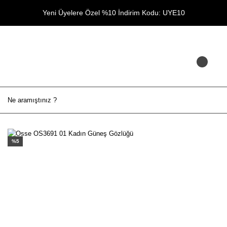
Yeni Üyelere Özel %10 İndirim Kodu: UYE10
%5