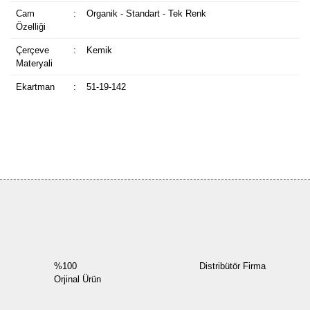
Cam
:
Organik - Standart - Tek Renk
Özelliği
Çerçeve
:
Kemik
Materyali
Ekartman
:
51-19-142
Bu ürüne ilk yorumu siz yapın!
Yorum Yaz
%100
Distribütör Firma
Orjinal Ürün