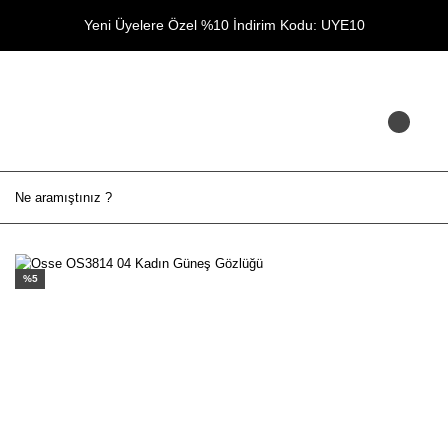
Yeni Üyelere Özel %10 İndirim Kodu: UYE10
%5