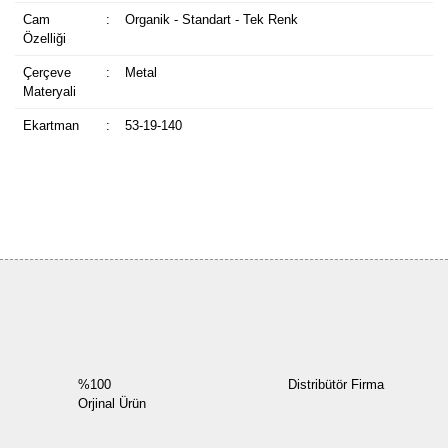
Cam
:
Organik - Standart - Tek Renk
Özelliği
Çerçeve
:
Metal
Materyali
Ekartman
:
53-19-140
Bu ürüne ilk yorumu siz yapın!
Yorum Yaz
%100
Distribütör Firma
Orjinal Ürün