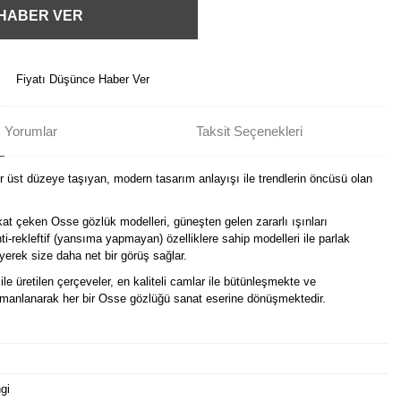
 HABER VER
Fiyatı Düşünce Haber Ver
Yorumlar
Taksit Seçenekleri
ir üst düzeye taşıyan, modern tasarım anlayışı ile trendlerin öncüsü olan
kat çeken Osse gözlük modelleri, güneşten gelen zararlı ışınları
i-rekleftif (yansıma yapmayan) özelliklere sahip modelleri ile parlak
erek size daha net bir görüş sağlar.
ile üretilen çerçeveler, en kaliteli camlar ile bütünleşmekte ve
harmanlanarak her bir Osse gözlüğü sanat eserine dönüşmektedir.
gi