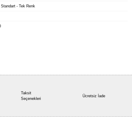
 Standart - Tek Renk
0
Bu ürüne ilk yorumu siz yapın!
Yorum Yaz
Taksit
Ücretsiz İade
Seçenekleri