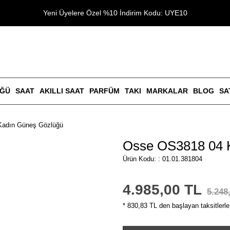
Yeni Üyelere Özel %10 İndirim Kodu: UYE10
ÜĞÜ
SAAT
AKILLI SAAT
PARFÜM
TAKI
MARKALAR
BLOG
SA
Kadın Güneş Gözlüğü
Osse OS3818 04 
Ürün Kodu: : 01.01.381804
4.985,00 TL
5.248
* 830,83 TL den başlayan taksitlerle