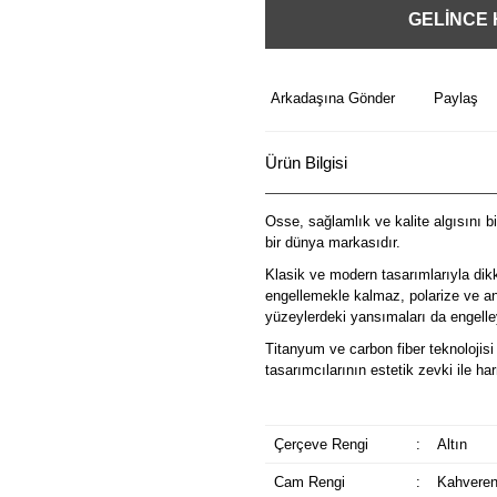
GELİNCE
Arkadaşına Gönder
Paylaş
Ürün Bilgisi
Osse, sağlamlık ve kalite algısını b
bir dünya markasıdır.
Klasik ve modern tasarımlarıyla dik
engellemekle kalmaz, polarize ve ant
yüzeylerdeki yansımaları da engelley
Titanyum ve carbon fiber teknolojisi 
tasarımcılarının estetik zevki ile 
Çerçeve Rengi
:
Altın
Cam Rengi
:
Kahveren