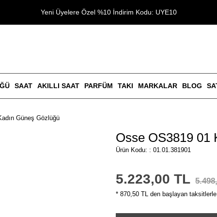
Yeni Üyelere Özel %10 İndirim Kodu: UYE10
ÜĞÜ
SAAT
AKILLI SAAT
PARFÜM
TAKI
MARKALAR
BLOG
SA
Kadın Güneş Gözlüğü
Osse OS3819 01 
Ürün Kodu: : 01.01.381901
5.223,00 TL
5.498
* 870,50 TL den başlayan taksitlerle