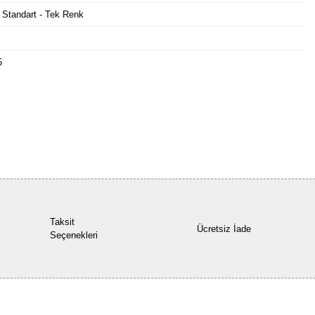
 Standart - Tek Renk
5
Bu ürüne ilk yorumu siz yapın!
Yorum Yaz
Taksit
Ücretsiz İade
Seçenekleri