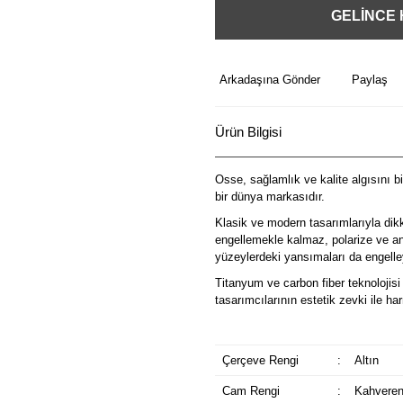
GELİNCE
Arkadaşına Gönder
Paylaş
Ürün Bilgisi
Osse, sağlamlık ve kalite algısını b
bir dünya markasıdır.
Klasik ve modern tasarımlarıyla dik
engellemekle kalmaz, polarize ve ant
yüzeylerdeki yansımaları da engelley
Titanyum ve carbon fiber teknolojisi 
tasarımcılarının estetik zevki ile 
Çerçeve Rengi
:
Altın
Cam Rengi
:
Kahveren