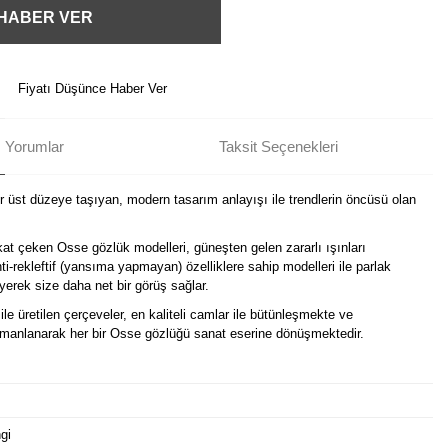
 HABER VER
Fiyatı Düşünce Haber Ver
Yorumlar
Taksit Seçenekleri
ir üst düzeye taşıyan, modern tasarım anlayışı ile trendlerin öncüsü olan
kat çeken Osse gözlük modelleri, güneşten gelen zararlı ışınları
i-rekleftif (yansıma yapmayan) özelliklere sahip modelleri ile parlak
erek size daha net bir görüş sağlar.
ile üretilen çerçeveler, en kaliteli camlar ile bütünleşmekte ve
harmanlanarak her bir Osse gözlüğü sanat eserine dönüşmektedir.
gi