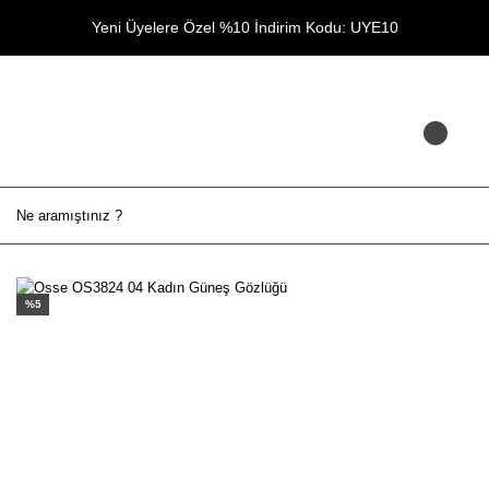
Yeni Üyelere Özel %10 İndirim Kodu: UYE10
%5