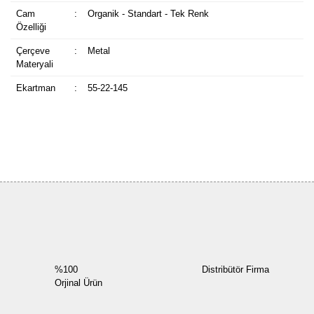
Cam
:
Organik - Standart - Tek Renk
Özelliği
Çerçeve
:
Metal
Materyali
Ekartman
:
55-22-145
Bu ürüne ilk yorumu siz yapın!
Yorum Yaz
%100
Distribütör Firma
Orjinal Ürün