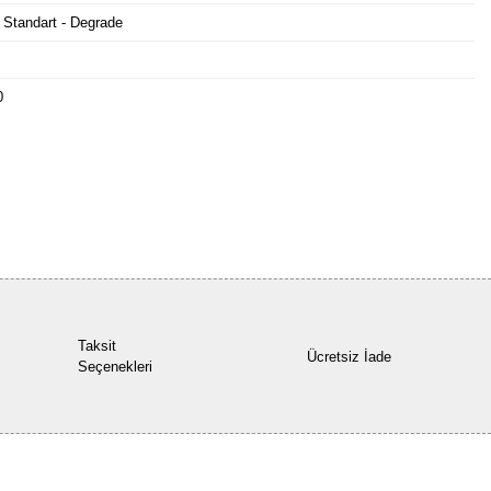
 Standart - Degrade
0
Bu ürüne ilk yorumu siz yapın!
Yorum Yaz
Taksit
Ücretsiz İade
Seçenekleri