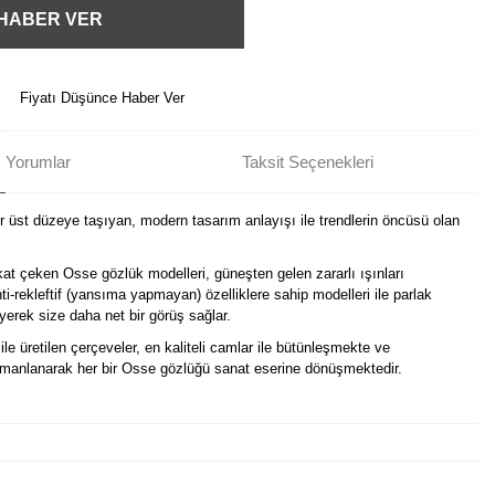
 HABER VER
Fiyatı Düşünce Haber Ver
Yorumlar
Taksit Seçenekleri
ir üst düzeye taşıyan, modern tasarım anlayışı ile trendlerin öncüsü olan
kat çeken Osse gözlük modelleri, güneşten gelen zararlı ışınları
i-rekleftif (yansıma yapmayan) özelliklere sahip modelleri ile parlak
erek size daha net bir görüş sağlar.
ile üretilen çerçeveler, en kaliteli camlar ile bütünleşmekte ve
harmanlanarak her bir Osse gözlüğü sanat eserine dönüşmektedir.