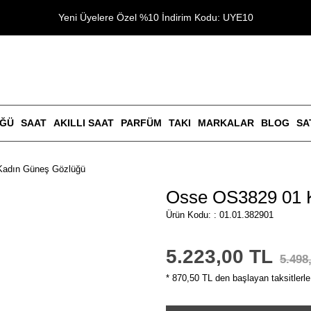
Yeni Üyelere Özel %10 İndirim Kodu: UYE10
ÜĞÜ
SAAT
AKILLI SAAT
PARFÜM
TAKI
MARKALAR
BLOG
SA
Kadın Güneş Gözlüğü
Osse OS3829 01 
Ürün Kodu: : 01.01.382901
5.223,00 TL
5.498
* 870,50 TL den başlayan taksitlerle