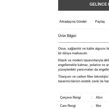
GELİNCE
Arkadaşına Gönder
Paylaş
Ürün Bilgisi
Osse, sağlamlık ve kalite algısını b
bir dünya markasıdır.
Klasik ve modern tasarımlarıyla dik
engellemekle kalmaz, polarize ve ant
yüzeylerdeki yansımaları da engelley
Titanyum ve carbon fiber teknolojisi 
tasarımcılarının estetik zevki ile 
Çerçeve Rengi
:
Altın
Cam Rengi
:
Mor