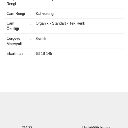
Rengi
Cam Rengi
:
Kahverengi
Cam
:
Organik - Standart - Tek Renk
Özelliği
Çerçeve
:
Kemik
Materyali
Ekartman
:
63-18-145
Bu ürüne ilk yorumu siz yapın!
Yorum Yaz
%100
Distribütör Firma