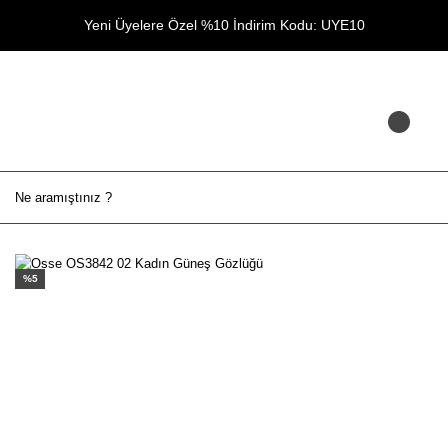
Yeni Üyelere Özel %10 İndirim Kodu: UYE10
%5