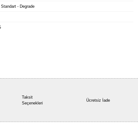
 Standart - Degrade
5
Bu ürüne ilk yorumu siz yapın!
Yorum Yaz
Taksit
Ücretsiz İade
Seçenekleri