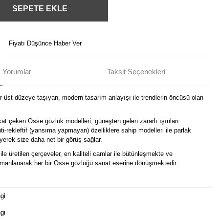
SEPETE EKLE
Fiyatı Düşünce Haber Ver
Yorumlar
Taksit Seçenekleri
ir üst düzeye taşıyan, modern tasarım anlayışı ile trendlerin öncüsü olan
kat çeken Osse gözlük modelleri, güneşten gelen zararlı ışınları
i-rekleftif (yansıma yapmayan) özelliklere sahip modelleri ile parlak
erek size daha net bir görüş sağlar.
ile üretilen çerçeveler, en kaliteli camlar ile bütünleşmekte ve
harmanlanarak her bir Osse gözlüğü sanat eserine dönüşmektedir.
gi
gi