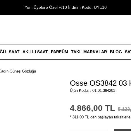
Yeni Üyelere Özel %10 İndirim Kodu: UYE10
ÜĞÜ
SAAT
AKILLI SAAT
PARFÜM
TAKI
MARKALAR
BLOG
SA
Kadın Güneş Gözlüğü
Osse OS3842 03 
Ürün Kodu: : 01.01.384203
4.866,00 TL
5.123
* 811,00 TL den başlayan taksitlerle