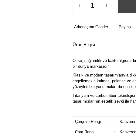
Arkadaşına Gönder
Paylaş
Ürün Bilgisi
Osse, sağlamlık ve kalite algısını b
bir dünya markasıdır.
Klasik ve modern tasarımlarıyla dik
engellemekle kalmaz, polarize ve ant
yüzeylerdeki yansımaları da engelley
Titanyum ve carbon fiber teknolojisi 
tasarımcılarının estetik zevki ile 
Çerçeve Rengi
:
Kahveren
Cam Rengi
:
Kahveren