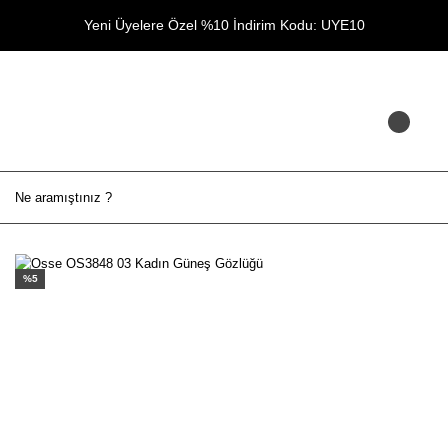
Yeni Üyelere Özel %10 İndirim Kodu: UYE10
%5