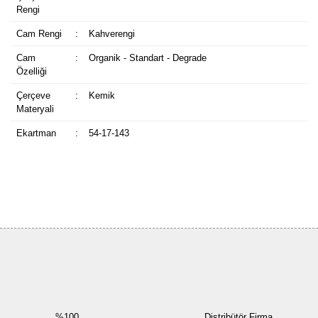
Rengi
Cam Rengi
:
Kahverengi
Cam
:
Organik - Standart - Degrade
Özelliği
Çerçeve
:
Kemik
Materyali
Ekartman
:
54-17-143
Bu ürüne ilk yorumu siz yapın!
Yorum Yaz
%100
Distribütör Firma