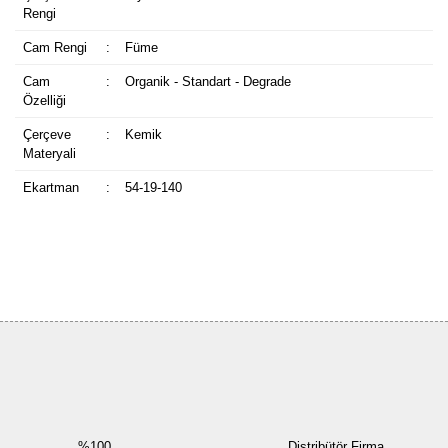
Rengi
Cam Rengi
:
Füme
Cam
:
Organik - Standart - Degrade
Özelliği
Çerçeve
:
Kemik
Materyali
Ekartman
:
54-19-140
Bu ürüne ilk yorumu siz yapın!
Yorum Yaz
%100
Distribütör Firma