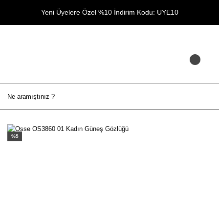
Yeni Üyelere Özel %10 İndirim Kodu: UYE10
%5