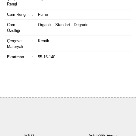
Rengi
Cam Rengi
:
Füme
Cam
:
Organik - Standart - Degrade
Özelliği
Çerçeve
:
Kemik
Materyali
Ekartman
:
55-16-140
Bu ürüne ilk yorumu siz yapın!
Yorum Yaz
%100
Distribütör Firma