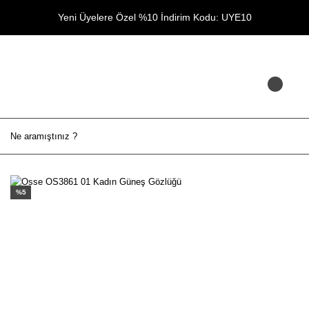
Yeni Üyelere Özel %10 İndirim Kodu: UYE10
%5