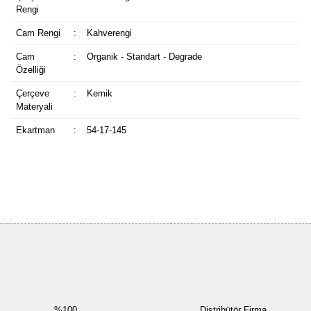
Rengi
Cam Rengi
:
Kahverengi
Cam
:
Organik - Standart - Degrade
Özelliği
Çerçeve
:
Kemik
Materyali
Ekartman
:
54-17-145
Bu ürüne ilk yorumu siz yapın!
Yorum Yaz
%100
Distribütör Firma