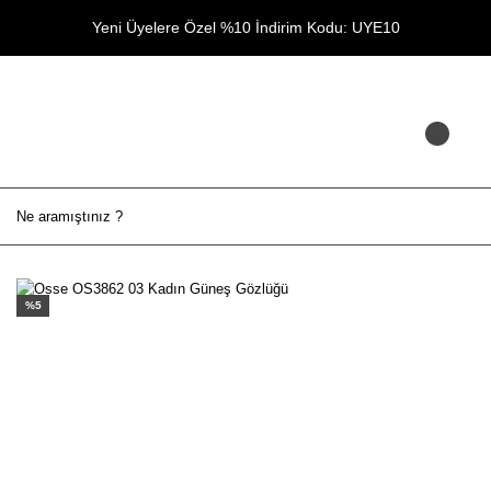
Yeni Üyelere Özel %10 İndirim Kodu: UYE10
%5