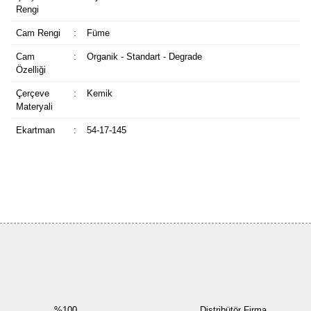
Rengi
Cam Rengi
:
Füme
Cam
:
Organik - Standart - Degrade
Özelliği
Çerçeve
:
Kemik
Materyali
Ekartman
:
54-17-145
Bu ürüne ilk yorumu siz yapın!
Yorum Yaz
%100
Distribütör Firma