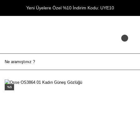
Yeni Üyelere Özel %10 İndirim Kodu: UYE10
%5