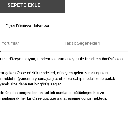
SEPETE EKLE
Fiyatı Düşünce Haber Ver
Yorumlar
Taksit Seçenekleri
ir üst düzeye taşıyan, modern tasarım anlayışı ile trendlerin öncüsü olan
kat çeken Osse gözlük modelleri, güneşten gelen zararlı ışınları
i-rekleftif (yansıma yapmayan) özelliklere sahip modelleri ile parlak
erek size daha net bir görüş sağlar.
ile üretilen çerçeveler, en kaliteli camlar ile bütünleşmekte ve
harmanlanarak her bir Osse gözlüğü sanat eserine dönüşmektedir.