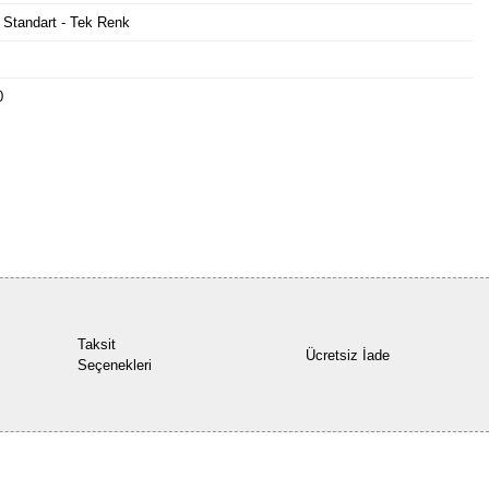
 Standart - Tek Renk
0
Bu ürüne ilk yorumu siz yapın!
Yorum Yaz
Taksit
Ücretsiz İade
Seçenekleri