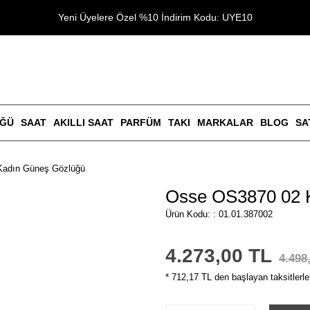
Yeni Üyelere Özel %10 İndirim Kodu: UYE10
ÜĞÜ
SAAT
AKILLI SAAT
PARFÜM
TAKI
MARKALAR
BLOG
SA
Kadın Güneş Gözlüğü
Osse OS3870 02 
Ürün Kodu: : 01.01.387002
4.273,00 TL
4.498
* 712,17 TL den başlayan taksitlerle