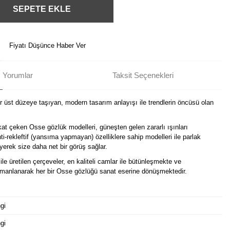
SEPETE EKLE
Fiyatı Düşünce Haber Ver
Yorumlar
Taksit Seçenekleri
ir üst düzeye taşıyan, modern tasarım anlayışı ile trendlerin öncüsü olan
kat çeken Osse gözlük modelleri, güneşten gelen zararlı ışınları
i-rekleftif (yansıma yapmayan) özelliklere sahip modelleri ile parlak
erek size daha net bir görüş sağlar.
ile üretilen çerçeveler, en kaliteli camlar ile bütünleşmekte ve
harmanlanarak her bir Osse gözlüğü sanat eserine dönüşmektedir.
gi
gi