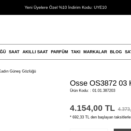
Yeni Üyelere Özel %10 İndirim Kodu: UYE10
ÜĞÜ
SAAT
AKILLI SAAT
PARFÜM
TAKI
MARKALAR
BLOG
SA
Kadın Güneş Gözlüğü
Osse OS3872 03 
Ürün Kodu: : 01.01.387203
4.154,00 TL
4.373
* 692,33 TL den başlayan taksitlerle