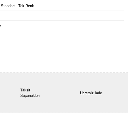
 Standart - Tek Renk
5
Bu ürüne ilk yorumu siz yapın!
Yorum Yaz
Taksit
Ücretsiz İade
Seçenekleri