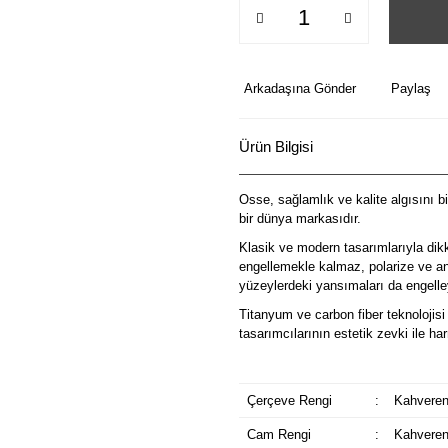
Arkadaşına Gönder
Paylaş
Ürün Bilgisi
Osse, sağlamlık ve kalite algısını b
bir dünya markasıdır.
Klasik ve modern tasarımlarıyla dik
engellemekle kalmaz, polarize ve ant
yüzeylerdeki yansımaları da engelley
Titanyum ve carbon fiber teknolojisi 
tasarımcılarının estetik zevki ile 
Çerçeve Rengi
:
Kahveren
Cam Rengi
:
Kahveren