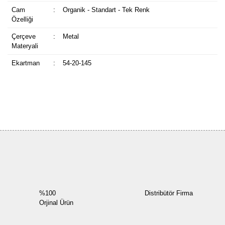
Cam
:
Organik - Standart - Tek Renk
Özelliği
Çerçeve
:
Metal
Materyali
Ekartman
:
54-20-145
Bu ürüne ilk yorumu siz yapın!
Yorum Yaz
%100
Distribütör Firma
Orjinal Ürün