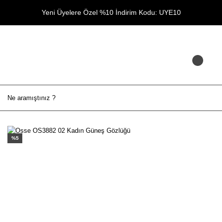
Yeni Üyelere Özel %10 İndirim Kodu: UYE10
%5