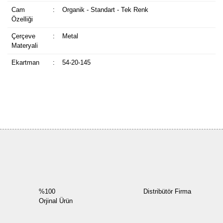
Cam
:
Organik - Standart - Tek Renk
Özelliği
Çerçeve
:
Metal
Materyali
Ekartman
:
54-20-145
Bu ürüne ilk yorumu siz yapın!
Yorum Yaz
%100
Distribütör Firma
Orjinal Ürün