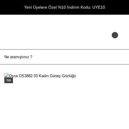
Yeni Üyelere Özel %10 İndirim Kodu: UYE10
%5