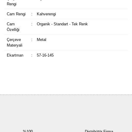
Rengi
Cam Rengi
:
Kahverengi
Cam
:
Organik - Standart - Tek Renk
Özelliği
Çerçeve
:
Metal
Materyali
Ekartman
:
57-16-145
Bu ürüne ilk yorumu siz yapın!
Yorum Yaz
%100
Distribütör Firma