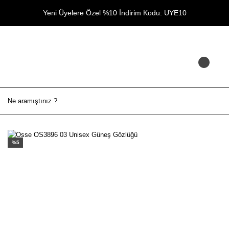
Yeni Üyelere Özel %10 İndirim Kodu: UYE10
%5