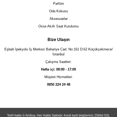
Parfüm
Oda Kokusu
Aksesuarlar
Osse Akıllı Saat Kurulumu
Bize Ulaşın
Eşbah İpekyolu İş Merkezi Bahariye Cad. No:161 D:62 Küçükçekmece/
İstanbul
Çalışma Saatleri:
Hafta içi: 08:00 - 17:00
Müşteri Hizmetleri:
0850 224 24 48
Telif Hakkı © Arribuy. Her Hakkı Saklıdır. Kredi kartı bilgileriniz 256bit SSL