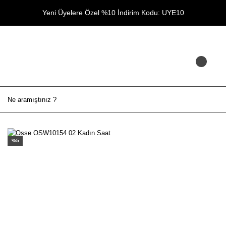
Yeni Üyelere Özel %10 İndirim Kodu: UYE10
%5