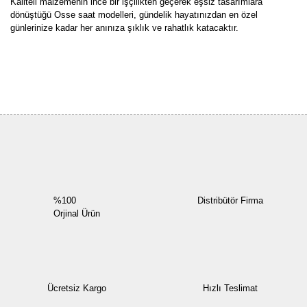
Kaliteli malzemenin ince bir işçilikten geçerek eşsiz tasarımlara
dönüştüğü Osse saat modelleri, gündelik hayatınızdan en özel
günlerinize kadar her anınıza şıklık ve rahatlık katacaktır.
Bu ürüne ilk yorumu siz yapın!
Yorum Yaz
%100
Distribütör Firma
Orjinal Ürün
Ücretsiz Kargo
Hızlı Teslimat