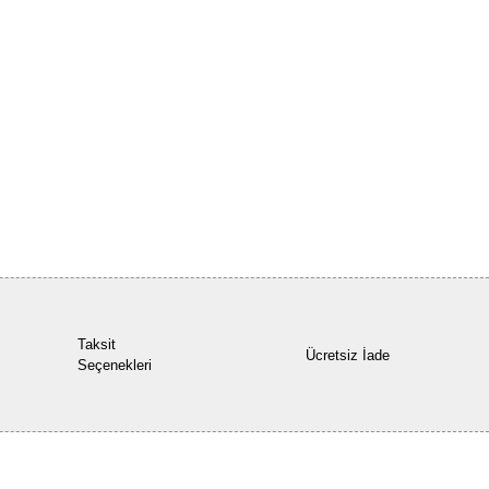
Bu ürüne ilk yorumu siz yapın!
Yorum Yaz
Taksit
Ücretsiz İade
Seçenekleri