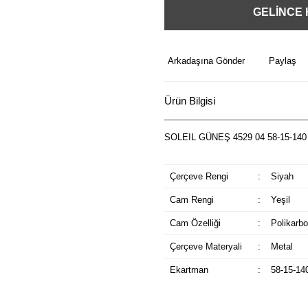
GELİNCE
Arkadaşına Gönder
Paylaş
Ürün Bilgisi
SOLEIL GÜNEŞ 4529 04 58-15-140
Çerçeve Rengi
:
Siyah
Cam Rengi
:
Yeşil
Cam Özelliği
:
Polikarbo
Çerçeve Materyali
:
Metal
Ekartman
:
58-15-14