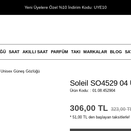
Yeni Üyelere Özel %10 İndirim Kodu: UYE10
ÜĞÜ
SAAT
AKILLI SAAT
PARFÜM
TAKI
MARKALAR
BLOG
SA
4 Unisex Güneş Gözlüğü
Soleil SO4529 04
Ürün Kodu: : 01.08.452904
306,00 TL
323,00 T
* 51,00 TL den başlayan taksitlerle!